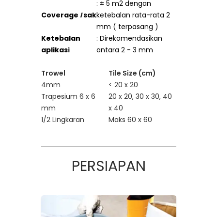
: ± 5 m2 dengan
Coverage
I
sak
ketebalan rata-rata 2
mm ( terpasang )
Ketebalan
: Direkomendasikan
aplikas
i
antara 2 - 3 mm
Trowel
Tile Size (cm)
4mm
< 20 x 20
Trapesium 6 x 6
20 x 20, 30 x 30, 40
mm
x 40
1/2 Lingkaran
Maks 60 x 60
PERSIAPAN