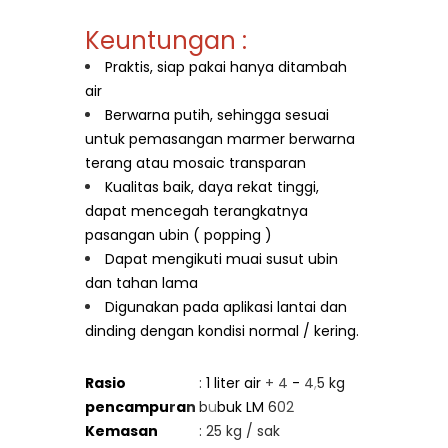
Keuntungan :
Praktis, siap pakai hanya ditambah
air
Berwarna putih, sehingga sesuai
untuk pemasangan marmer berwarna
terang atau mosaic transparan
Kualitas baik, daya rekat tinggi,
dapat mencegah terangkatnya
pasangan ubin ( popping )
Dapat mengikuti muai susut ubin
dan tahan lama
Digunakan pada aplikasi lantai dan
dinding dengan kondisi normal / kering.
Rasio
:
1 liter air
+ 4
-
4
,
5
kg
pencampu
r
a
n
b
u
buk LM
6
02
Kemasan
: 25 kg / sak