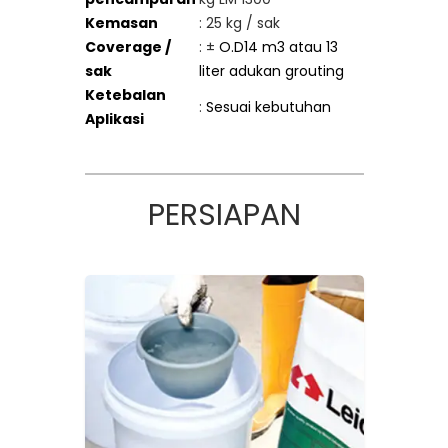
Kemasan
: 25 kg / sak
Coverage /
: ±
O.D14 m3 atau 13
sak
liter adukan
grouting
Ketebalan
:
Sesuai kebutuhan
Aplikasi
PERSIAPAN