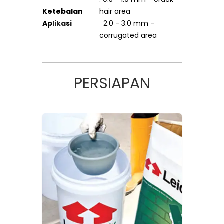
Ketebalan
hair area
Ap
lika
s
i
2.0 - 3.0 mm -
corrugated area
PERSIAPAN