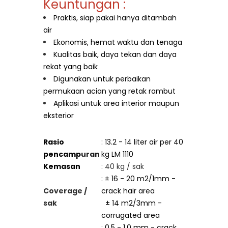
Keuntungan :
Praktis, siap pakai hanya ditambah
air
Ekonomis, hemat waktu dan tenaga
Kualitas baik, daya tekan dan daya
rekat yang baik
Digunakan untuk perbaikan
permukaan acian yang retak rambut
Aplikasi untuk area interior maupun
eksterior
Rasio
: 13.2 - 14 liter air per 40
pencamp
uran
kg LM 1110
Kemasan
: 40 kg / sak
: ± 16 - 20 m2/1mm -
Coverage /
crack hair area
sak
± 14 m2/3mm -
corrugated area
: 0.5 - 1.0 mm - crack